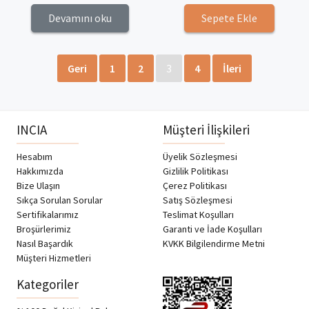
Devamını oku
Sepete Ekle
Geri
1
2
3
4
İleri
INCIA
Müşteri İlişkileri
Hesabım
Üyelik Sözleşmesi
Hakkımızda
Gizlilik Politikası
Bize Ulaşın
Çerez Politikası
Sıkça Sorulan Sorular
Satış Sözleşmesi
Sertifikalarımız
Teslimat Koşulları
Broşürlerimiz
Garanti ve İade Koşulları
Nasıl Başardık
KVKK Bilgilendirme Metni
Müşteri Hizmetleri
Kategoriler