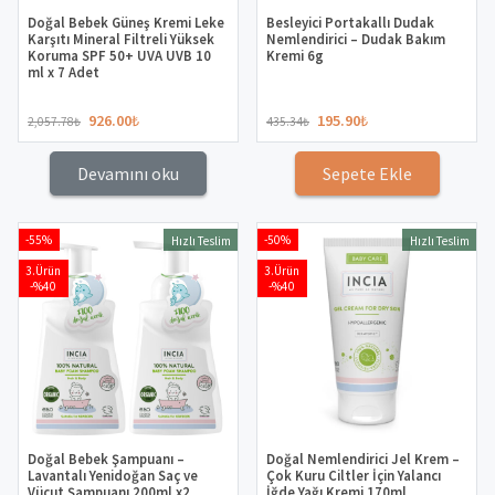
Doğal Bebek Güneş Kremi Leke
Besleyici Portakallı Dudak
Karşıtı Mineral Filtreli Yüksek
Nemlendirici – Dudak Bakım
Koruma SPF 50+ UVA UVB 10
Kremi 6g
ml x 7 Adet
926.00
₺
195.90
₺
2,057.78
₺
435.34
₺
Devamını oku
Sepete Ekle
-55%
-50%
Hızlı Teslim
Hızlı Teslim
3.Ürün
3.Ürün
-%40
-%40
Doğal Bebek Şampuanı –
Doğal Nemlendirici Jel Krem –
Lavantalı Yenidoğan Saç ve
Çok Kuru Ciltler İçin Yalancı
Vücut Şampuanı 200ml x2
İğde Yağı Kremi 170ml