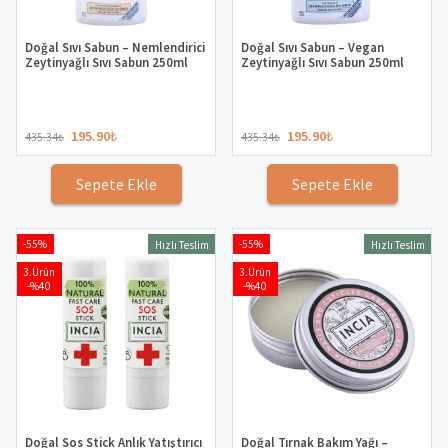
Doğal Sıvı Sabun – Nemlendirici
Doğal Sıvı Sabun – Vegan
Zeytinyağlı Sıvı Sabun 250ml
Zeytinyağlı Sıvı Sabun 250ml
195.90
₺
195.90
₺
435.34
₺
435.34
₺
Sepete Ekle
Sepete Ekle
-55%
-55%
Hızlı Teslim
Hızlı Teslim
3.Ürün
3.Ürün
-%40
-%40
Doğal Sos Stick Anlık Yatıştırıcı
Doğal Tırnak Bakım Yağı –