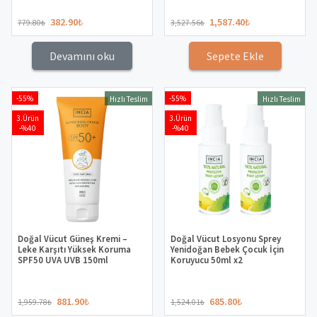
382.90
₺
1,587.40
₺
779.80
₺
3,527.56
₺
Devamını oku
Sepete Ekle
-55%
-55%
Hızlı Teslim
Hızlı Teslim
3.Ürün
3.Ürün
-%40
-%40
Doğal Vücut Güneş Kremi –
Doğal Vücut Losyonu Sprey
Leke Karşıtı Yüksek Koruma
Yenidoğan Bebek Çocuk İçin
SPF50 UVA UVB 150ml
Koruyucu 50ml x2
881.90
₺
685.80
₺
1,959.78
₺
1,524.01
₺