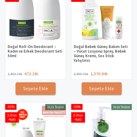
Doğal Roll-On Deodorant –
Doğal Bebek Güneş Bakım Seti
Kadın ve Erkek Deodorant Seti
– Vücut Losyonu Sprey, Bebek
50ml
Güneş Kremi, Sos Stick
Yatıştırıcı
672.18
₺
1,570.84
₺
1,493.74
₺
3,490.76
₺
Sepete Ekle
Sepete Ekle
-55%
-55%
Hızlı Teslim
Hızlı Teslim
3.Ürün
3.Ürün
-%40
-%40