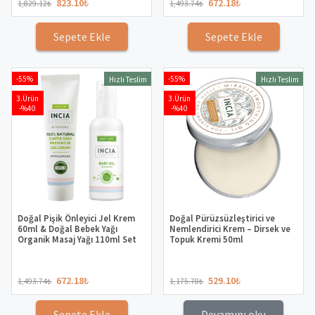
823.10
₺
672.18
₺
1,829.12
₺
1,493.74
₺
Sepete Ekle
Sepete Ekle
-55%
-55%
Hızlı Teslim
Hızlı Teslim
3.Ürün
3.Ürün
-%40
-%40
Doğal Pişik Önleyici Jel Krem
Doğal Pürüzsüzleştirici ve
60ml & Doğal Bebek Yağı
Nemlendirici Krem – Dirsek ve
Organik Masaj Yağı 110ml Set
Topuk Kremi 50ml
672.18
₺
529.10
₺
1,493.74
₺
1,175.78
₺
Sepete Ekle
Devamını oku