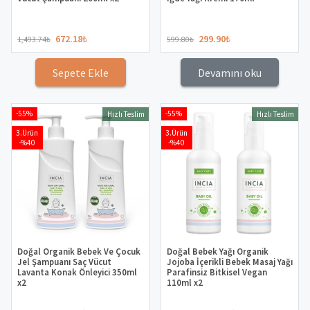
672.18
₺
299.90
₺
1,493.74
₺
599.80
₺
Sepete Ekle
Devamını oku
-55%
-55%
Hızlı Teslim
Hızlı Teslim
3.Ürün
3.Ürün
-%40
-%40
Doğal Organik Bebek Ve Çocuk
Doğal Bebek Yağı Organik
Jel Şampuanı Saç Vücut
Jojoba İçerikli Bebek Masaj Yağı
Lavanta Konak Önleyici 350ml
Parafinsiz Bitkisel Vegan
x2
110ml x2