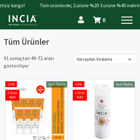
iz kargo!
Tüm ürünlerde; 2.ürüne %20 3.ürüne %40 indirim.
0
Tüm Ürünler
91 sonuçtan 49-72 arası
gösteriliyor
-55%
-55%
Hızlı Teslim
Hızlı Teslim
3.Ürün
3.Ürün
-%40
-%40