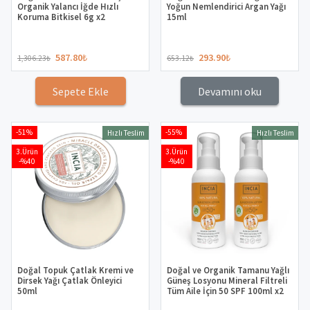
Organik Yalancı İğde Hızlı
Yoğun Nemlendirici Argan Yağı
Koruma Bitkisel 6g x2
15ml
587.80
₺
293.90
₺
1,306.23
₺
653.12
₺
Sepete Ekle
Devamını oku
-51%
-55%
Hızlı Teslim
Hızlı Teslim
3.Ürün
3.Ürün
-%40
-%40
Doğal Topuk Çatlak Kremi ve
Doğal ve Organik Tamanu Yağlı
Dirsek Yağı Çatlak Önleyici
Güneş Losyonu Mineral Filtreli
50ml
Tüm Aile İçin 50 SPF 100ml x2