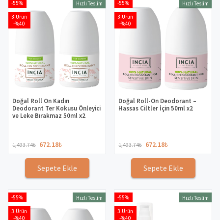
-55%
-55%
Hızlı Teslim
Hızlı Teslim
3.Ürün
3.Ürün
-%40
-%40
Doğal Roll On Kadın
Doğal Roll-On Deodorant –
Deodorant Ter Kokusu Önleyici
Hassas Ciltler İçin 50ml x2
ve Leke Bırakmaz 50ml x2
672.18
₺
672.18
₺
1,493.74
₺
1,493.74
₺
Sepete Ekle
Sepete Ekle
-55%
-55%
Hızlı Teslim
Hızlı Teslim
3.Ürün
3.Ürün
-%40
-%40