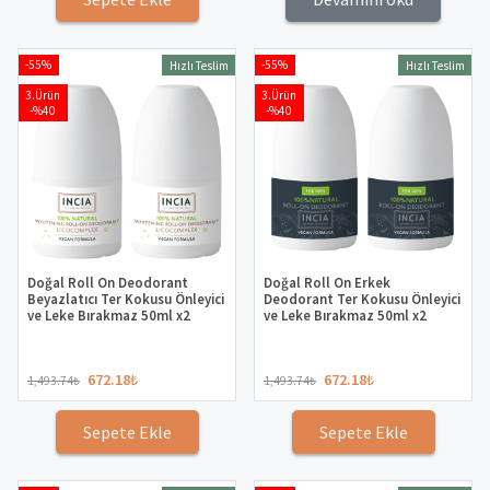
-55%
-55%
Hızlı Teslim
Hızlı Teslim
3.Ürün
3.Ürün
-%40
-%40
Doğal Roll On Deodorant
Doğal Roll On Erkek
Beyazlatıcı Ter Kokusu Önleyici
Deodorant Ter Kokusu Önleyici
ve Leke Bırakmaz 50ml x2
ve Leke Bırakmaz 50ml x2
672.18
₺
672.18
₺
1,493.74
₺
1,493.74
₺
Sepete Ekle
Sepete Ekle