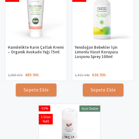
Hamilelikte Karın Çatlak Kremi
Yenidoğan Bebekler İçin
– Organik Avokado Yağı 75ml
Limonlu Vücut Koruyucu
Losyonu Sprey 100ml
489.90
₺
636.90
₺
1,088.67
₺
1,415.34
₺
Sepete Ekle
Sepete Ekle
-55%
Hızlı Teslim
3.Ürün
-%40