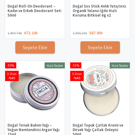
Doğal Roll-On Deodorant –
Doğal Sos Stick Anlık Yatıştırıcı
Kadın ve Erkek Deodorant Seti
Organik Yalancı İğde Hızlı
50ml
Koruma Bitkisel 6g x2
672.18
₺
587.80
₺
1,493.74
₺
1,306.23
₺
Sepete Ekle
Sepete Ekle
-55%
-51%
Hızlı Teslim
Hızlı Teslim
3.Ürün
3.Ürün
-%40
-%40
Doğal Tırnak Bakım Yağı –
Doğal Topuk Çatlak Kremi ve
Yoğun Nemlendirici Argan Yağı
Dirsek Yağı Çatlak Önleyici
15ml
50ml