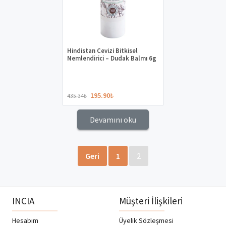
Hindistan Cevizi Bitkisel
Nemlendirici – Dudak Balmı 6g
195.90
₺
435.34
₺
Devamını oku
Geri
1
2
INCIA
Müşteri İlişkileri
Hesabım
Üyelik Sözleşmesi