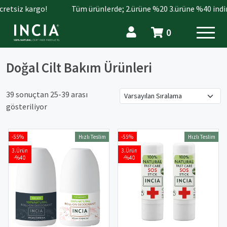
etsiz kargo!
Tüm ürünlerde; 2.ürüne %20 3.ürüne %40 indirim
0
Doğal Cilt Bakım Ürünleri
39 sonuçtan 25-39 arası
gösteriliyor
-55%
-55%
Hızlı Teslim
Hızlı Teslim
3.Ürün
3.Ürün
-%40
-%40