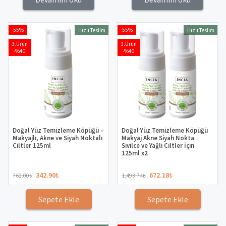
-55%
-55%
Hızlı Teslim
Hızlı Teslim
3.Ürün
3.Ürün
-%40
-%40
Doğal Yüz Temizleme Köpüğü –
Doğal Yüz Temizleme Köpüğü
Makyajlı, Akne ve Siyah Noktalı
Makyaj Akne Siyah Nokta
Ciltler 125ml
Sivilce ve Yağlı Ciltler İçin
125ml x2
342.90
₺
672.18
₺
762.00
₺
1,493.74
₺
Sepete Ekle
Sepete Ekle