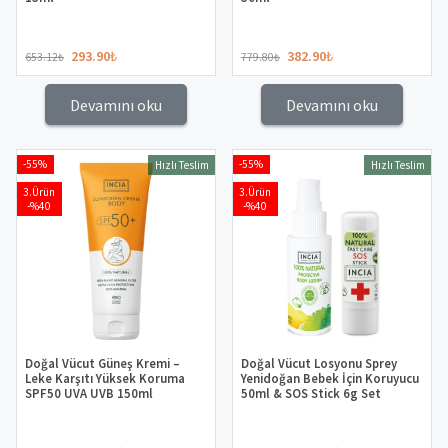
293.90
₺
382.90
₺
653.12
₺
779.80
₺
Devamını oku
Devamını oku
-55%
-55%
Hızlı Teslim
Hızlı Teslim
3.Ürün
3.Ürün
-%40
-%40
Doğal Vücut Güneş Kremi –
Doğal Vücut Losyonu Sprey
Leke Karşıtı Yüksek Koruma
Yenidoğan Bebek İçin Koruyucu
SPF50 UVA UVB 150ml
50ml & SOS Stick 6g Set