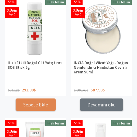
-55%
-55%
Hızlı Teslim
Hızlı Teslim
3.Ürün
3.Ürün
-%40
-%40
Hızlı Etkili Doğal Cilt Yatıştırıcı
INCIA Doğal Vücut Yağı – Yoğun
SOS Stick 6g
Nemlendirici Hindistan Cevizli
Krem 50ml
293.90
₺
587.90
₺
653.12
₺
1,306.45
₺
Sepete Ekle
Devamını oku
-55%
-55%
Hızlı Teslim
Hızlı Teslim
3.Ürün
3.Ürün
-%40
-%40