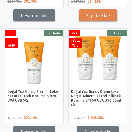
881.90
₺
624.16
₺
1,959.78
₺
1,387.03
₺
Devamını oku
Sepete Ekle
-55%
-55%
Hızlı Teslim
Hızlı Teslim
3.Ürün
3.Ürün
-%40
-%40
Doğal Yüz Güneş Kremi – Leke
Doğal Yüz Güneş Kremi Leke
Karşıtı Yüksek Koruma SPF50
Karşıtı Mineral Filtreli Yüksek
UVA UVB 50ml
Koruma SPF50 UVA UVB 50ml
x2
823.10
₺
1,646.20
₺
1,829.12
₺
3,658.23
₺
Devamını oku
Devamını oku