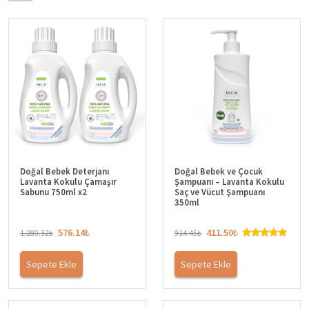
-55%
-55%
Hızlı Teslim
Hızlı Teslim
3.Ürün
3.Ürün
-%40
-%40
Doğal Sıvı Sabun – Hassas
Doğal Roll-on Deodorant
Ciltler İçin Zeytinyağlı Sıvı
Kadınlar İçin Ter Kokusu
Sabun 250ml
Önleyici Leke Yapmaz 50ml
195.90
₺
342.90
₺
435.34
₺
762.00
₺
Doğal INCIA Bebek Şampuanı