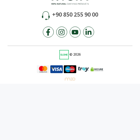
INCIA
Müşteri İlişkileri
Hesabım
Üyelik Sözleşmesi
Hakkımızda
Gizlilik Politikası
Bize Ulaşın
Çerez Politikası
Sıkça Sorulan Sorular
Satış Sözleşmesi
Sertifikalarımız
Teslimat Koşulları
Broşürlerimiz
Garanti ve İade Koşulları
Nasıl Başardık
KVKK Bilgilendirme Metni
Müşteri Hizmetleri
Kategoriler
%100 Doğal Kişisel Bakım
%100 Doğal Anne Bebek Bakım
%100 Doğal Sıvı Sabunlar
%100 Doğal Ev bakım
%100 Doğal Yaz Ürünleri
%100 Doğal Kampanyalar