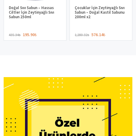
%100 DOĞAL CILT BAKIM ÜRÜNLERI
Öne Çıkan Doğal INCIA Ürünleri
-55%
-55%
Hızlı Teslim
Hızlı Teslim
3.Ürün
3.Ürün
-%40
-%40