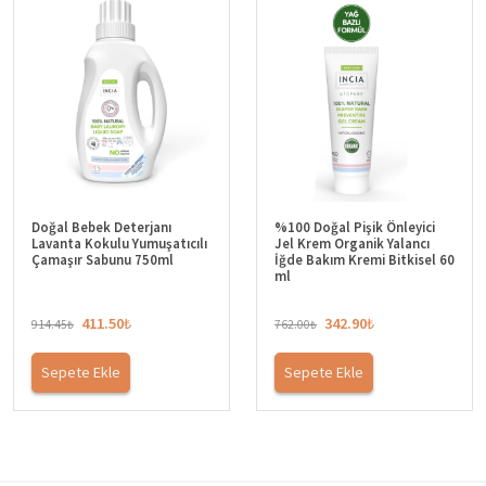
Doğal Bebek Deterjanı
Doğal Bebek ve Çocuk
Lavanta Kokulu Çamaşır
Şampuanı – Lavanta Kokulu
Sabunu 750ml x2
Saç ve Vücut Şampuanı
350ml
576.14
₺
411.50
₺
1,280.32
₺
914.45
₺
5 üzerinden
Sepete Ekle
Sepete Ekle
5.00
oy aldı