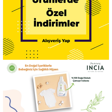
Doğal Sıvı Sabun – Hassas
Çocuklar İçin Zeytinyağlı Sıvı
Ciltler İçin Zeytinyağlı Sıvı
Sabun – Doğal Kastil Sabunu
Sabun 250ml
200ml x2
195.90
₺
576.14
₺
435.34
₺
1,280.32
₺