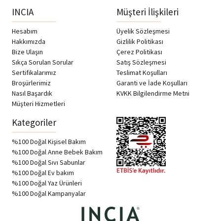
Doğal Bebek Deterjanı
%100 Doğal Pişik Önleyici
Lavanta Kokulu Yumuşatıcılı
Jel Krem Organik Yalancı
Çamaşır Sabunu 750ml
İğde Bakım Kremi Bitkisel 60
ml
411.50
₺
342.90
₺
914.45
₺
762.00
₺
Sepete Ekle
Sepete Ekle