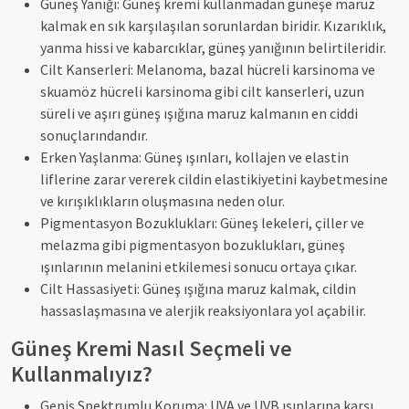
Güneş Yanığı: Güneş kremi kullanmadan güneşe maruz
kalmak en sık karşılaşılan sorunlardan biridir. Kızarıklık,
yanma hissi ve kabarcıklar, güneş yanığının belirtileridir.
Cilt Kanserleri: Melanoma, bazal hücreli karsinoma ve
skuamöz hücreli karsinoma gibi cilt kanserleri, uzun
süreli ve aşırı güneş ışığına maruz kalmanın en ciddi
sonuçlarındandır.
Erken Yaşlanma: Güneş ışınları, kollajen ve elastin
liflerine zarar vererek cildin elastikiyetini kaybetmesine
ve kırışıklıkların oluşmasına neden olur.
Pigmentasyon Bozuklukları: Güneş lekeleri, çiller ve
melazma gibi pigmentasyon bozuklukları, güneş
ışınlarının melanini etkilemesi sonucu ortaya çıkar.
Cilt Hassasiyeti: Güneş ışığına maruz kalmak, cildin
hassaslaşmasına ve alerjik reaksiyonlara yol açabilir.
Güneş Kremi Nasıl Seçmeli ve
Kullanmalıyız?
Geniş Spektrumlu Koruma: UVA ve UVB ışınlarına karşı