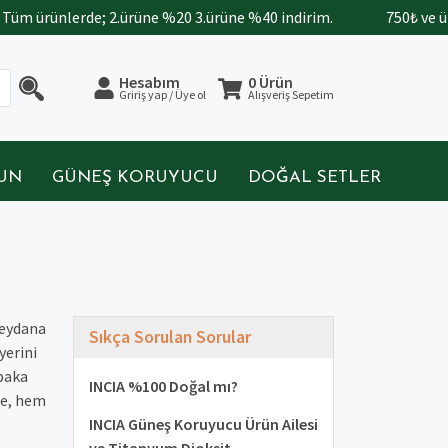
üm ürünlerde; 2.ürüne %20 3.ürüne %40 indirim.
750₺ ve üze
Hesabım
0 Ürün
Gririş yap / Üye ol
Alışveriş Sepetim
BUN
GÜNEŞ KORUYUCU
DOĞAL SETLER
meydana
Sıkça Sorulan Sorular
yerini
abaka
INCIA %100 Doğal mı?
de, hem
INCIA Güneş Koruyucu Ürün Ailesi
ve Titanyum Dioksit