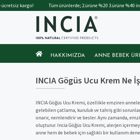
ücretsiz kargo!
Tüm ürünlerde; 2.ürüne %20 3.ürüne %40 indi
HAKKIMIZDA
ANNE BEBEK ÜR
INCIA Gögüs Ucu Krem Ne İş
INCIA Göğüs Ucu Kremi, özellikle emziren annele
gelebilen çatlama, kuruluk ve tahriş gibi sorunları
onarır, nemlendirir ve besler. Aynı zamanda, emzi
oluşturur. Incia Göğüs Ucu Kremi, alerjen içermeye
anne hem de bebek için sağlıklı bir kullanım dene