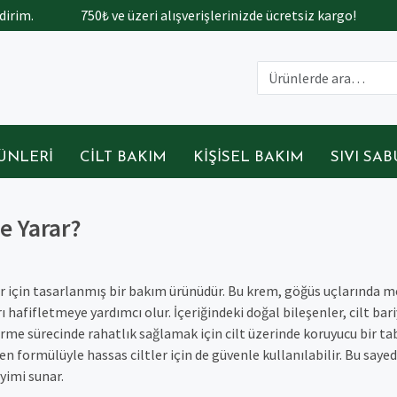
rim.
750₺ ve üzeri alışverişlerinizde ücretsiz kargo!
T
ÜNLERI
CILT BAKIM
KIŞISEL BAKIM
SIVI SA
e Yarar?
r için tasarlanmış bir bakım ürünüdür. Bu krem, göğüs uçlarında 
 hafifletmeye yardımcı olur. İçeriğindeki doğal bileşenler, cilt bari
rme sürecinde rahatlık sağlamak için cilt üzerinde koruyucu bir t
n formülüyle hassas ciltler için de güvenle kullanılabilir. Bu saye
yimi sunar.