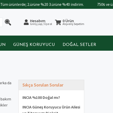
üm ürünlerde; 2.ürüne %20 3.ürüne %40 indirim.
750₺ ve üze
Hesabım
0 Ürün
Gririş yap / Üye ol
Alışveriş Sepetim
BUN
GÜNEŞ KORUYUCU
DOĞAL SETLER
arka da
Sıkça Sorulan Sorular
INCIA %100 Doğal mı?
t bakım
ikler
INCIA Güneş Koruyucu Ürün Ailesi
ve Titanyum Dioksit