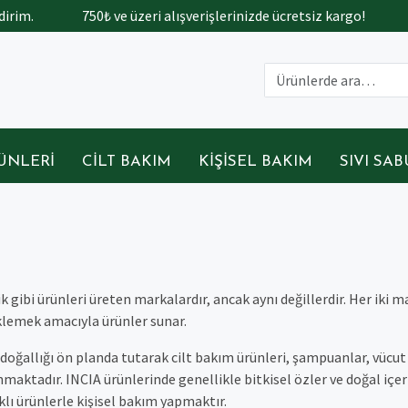
rim.
750₺ ve üzeri alışverişlerinizde ücretsiz kargo!
T
ÜNLERI
CILT BAKIM
KIŞISEL BAKIM
SIVI SA
k gibi ürünleri üreten markalardır, ancak aynı değillerdir. Her iki m
teklemek amacıyla ürünler sunar.
 doğallığı ön planda tutarak cilt bakım ürünleri, şampuanlar, vücu
nmaktadır. INCIA ürünlerinde genellikle bitkisel özler ve doğal içer
ıklı ürünlerle kişisel bakım yapmaktır.