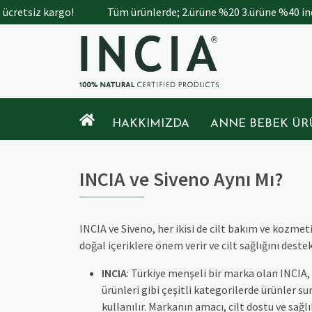
ücretsiz kargo!
Tüm ürünlerde; 2.ürüne %20 3.ürüne %40 indi
HAKKIMIZDA
ANNE BEBEK ÜR
INCIA ve Siveno Aynı Mı?
INCIA ve Siveno, her ikisi de cilt bakım ve kozmeti
doğal içeriklere önem verir ve cilt sağlığını des
INCIA
: Türkiye menşeli bir marka olan INCIA,
ürünleri gibi çeşitli kategorilerde ürünler su
kullanılır. Markanın amacı, cilt dostu ve sağl