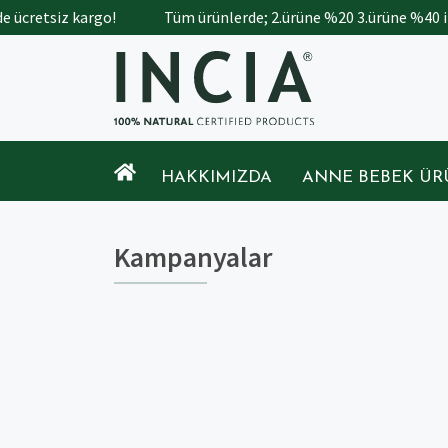
e ücretsiz kargo!
Tüm ürünlerde; 2.ürüne %20 3.ürüne %40 in
HAKKIMIZDA
ANNE BEBEK ÜR
Kampanyalar