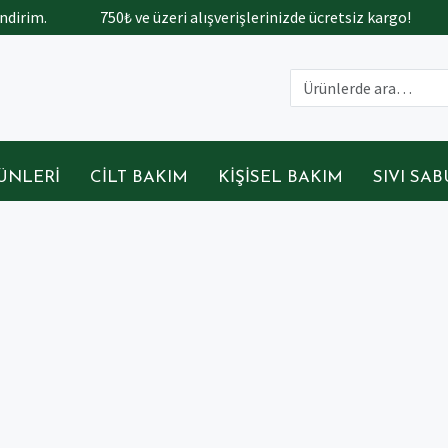
dirim.
750₺ ve üzeri alışverişlerinizde ücretsiz kargo!
ÜNLERI
CILT BAKIM
KIŞISEL BAKIM
SIVI SA