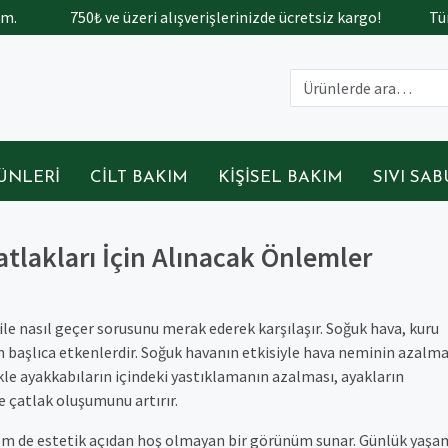
750₺ ve üzeri alışverişlerinizde ücretsiz kargo!
Tüm ürün
ÜNLERI
CILT BAKIM
KIŞISEL BAKIM
SIVI SA
atlakları İçin Alınacak Önlemler
 ile nasıl geçer sorusunu merak ederek karşılaşır. Soğuk hava, kuru
an başlıca etkenlerdir. Soğuk havanın etkisiyle hava neminin azalma
kle ayakkabıların içindeki yastıklamanın azalması, ayakların
e çatlak oluşumunu artırır.
 hem de estetik açıdan hoş olmayan bir görünüm sunar. Günlük yaş