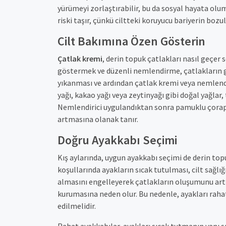
yürümeyi zorlaştırabilir, bu da sosyal hayata olu
riski taşır, çünkü ciltteki koruyucu bariyerin bozu
Cilt Bakımına Özen Gösterin
Çatlak kremi
, derin topuk çatlakları nasıl geçer 
göstermek ve düzenli nemlendirme, çatlakların gi
yıkanması ve ardından çatlak kremi veya nemlendi
yağı, kakao yağı veya zeytinyağı gibi doğal yağlar
Nemlendirici uygulandıktan sonra pamuklu çorap 
artmasına olanak tanır.
Doğru Ayakkabı Seçimi
Kış aylarında, uygun ayakkabı seçimi de derin to
koşullarında ayakların sıcak tutulması, cilt sağlığ
almasını engelleyerek çatlakların oluşumunu artıra
kurumasına neden olur. Bu nedenle, ayakları raha
edilmelidir.
Rahat ayakkabılar, ayakları sıcak tutmanın yanı sır