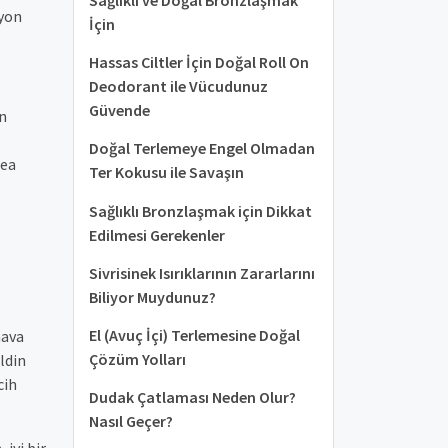
iyon
İçin
Hassas Ciltler İçin Doğal Roll On
Deodorant ile Vücudunuz
Güvende
en
Doğal Terlemeye Engel Olmadan
hea
Ter Kokusu ile Savaşın
Sağlıklı Bronzlaşmak için Dikkat
Edilmesi Gerekenler
Sivrisinek Isırıklarının Zararlarını
Biliyor Muydunuz?
El (Avuç İçi) Terlemesine Doğal
hava
Çözüm Yolları
ldin
cih
Dudak Çatlaması Neden Olur?
Nasıl Geçer?
 iyi bir