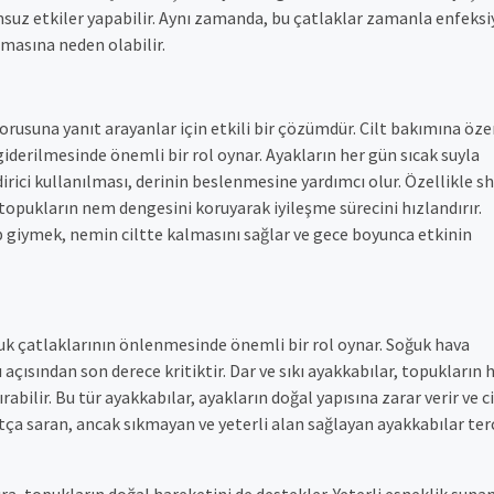
msuz etkiler yapabilir. Aynı zamanda, bu çatlaklar zamanla enfeks
lmasına neden olabilir.
sorusuna yanıt arayanlar için etkili bir çözümdür. Cilt bakımına öz
derilmesinde önemli bir rol oynar. Ayakların her gün sıcak suyla
rici kullanılması, derinin beslenmesine yardımcı olur. Özellikle s
, topukların nem dengesini koruyarak iyileşme sürecini hızlandırır.
giymek, nemin ciltte kalmasını sağlar ve gece boyunca etkinin
puk çatlaklarının önlenmesinde önemli bir rol oynar. Soğuk hava
ı açısından son derece kritiktir. Dar ve sıkı ayakkabılar, topukların 
bilir. Bu tür ayakkabılar, ayakların doğal yapısına zarar verir ve ci
tça saran, ancak sıkmayan ve yeterli alan sağlayan ayakkabılar ter
a, topukların doğal hareketini de destekler. Yeterli esneklik sunan,