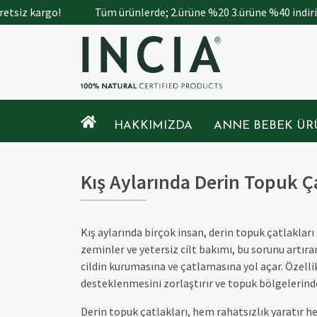
 kargo!
Tüm ürünlerde; 2.ürüne %20 3.ürüne %40 indirim.
HAKKIMIZDA
ANNE BEBEK ÜR
Kış Aylarında Derin Topuk Ç
Kış aylarında birçok insan, derin topuk çatlakları
zeminler ve yetersiz cilt bakımı, bu sorunu artır
cildin kurumasına ve çatlamasına yol açar. Özelli
desteklenmesini zorlaştırır ve topuk bölgelerind
Derin topuk çatlakları, hem rahatsızlık yaratır