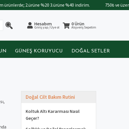
lerde; 2.ürüne %20 3.ürüne %40 indirim.
750₺ ve üzeri alışv
Hesabım
0 Ürün
Gririş yap / Üye ol
Alışveriş Sepetim
BUN
GÜNEŞ KORUYUCU
DOĞAL SETLER
Doğal Cilt Bakım Rutini
sı,
Koltuk Altı Kararması Nasıl
Geçer?
amda
Sağlıklı ve Doğal Bronzlaşmak