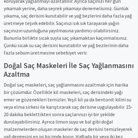
koruyarak yağlanmayı azaltabilir. Ayrıca saçınızı her gün
yıkamak yerine, daha seyrek yıkamayı denemelisiniz. Günlük
yıkama, saç derisini kurutabilir ve yağ bezlerini daha fazla yağ
üretmeye teşvik edebilir. Saçınızı sık sık tarayarak yağın
saçınızın uzunluğuna yayılmasına yardımcı olabilirsiniz.
Bununla birlikte sıcak suyla saç yıkamaktan kaçınmalısınız.
Çünkü sıcak su saç derisini kurutabilir ve yağ bezlerinin daha
fazla sebum üretmesine sebebiyet verir.
Doğal Saç Maskeleri İle Saç Yağlanmasını
Azaltma
Doğal saç maskeleri, saç yağlanmasını azaltmak için harika
bir çözümdür. Özellikle kil maskeleri, saç derisindeki yağı
emer ve gözenekleri temizler. Yeşil kil ya da bentonit kilini su
veya elma sirkesi ile karıştırarak saç derisine uygulayabilir. 15-
20 dakika beklettikten sonra saçlarınızı iyi bir şekilde
durulayabilirsiniz. Ayrıca limon suyu ve bal gibi doğal
malzemelerden oluşan maskeler de saç derisini temizleyerek
yağ dengesini en iyi biçimde korur. Haftada bir veya iki kez