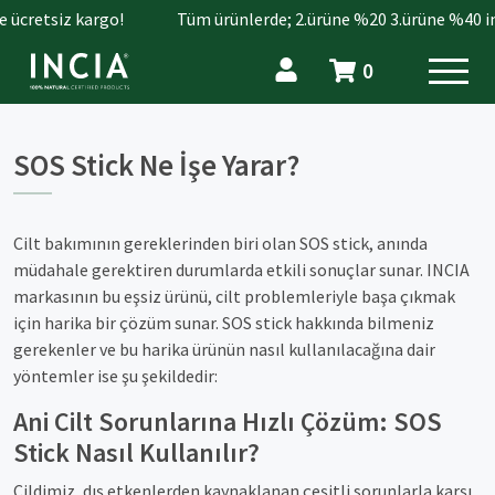
 ücretsiz kargo!
Tüm ürünlerde; 2.ürüne %20 3.ürüne %40 ind
0
SOS Stick Ne İşe Yarar?
Cilt bakımının gereklerinden biri olan SOS stick, anında
müdahale gerektiren durumlarda etkili sonuçlar sunar. INCIA
markasının bu eşsiz ürünü, cilt problemleriyle başa çıkmak
için harika bir çözüm sunar. SOS stick hakkında bilmeniz
gerekenler ve bu harika ürünün nasıl kullanılacağına dair
yöntemler ise şu şekildedir:
Ani Cilt Sorunlarına Hızlı Çözüm: SOS
Stick Nasıl Kullanılır?
Cildimiz, dış etkenlerden kaynaklanan çeşitli sorunlarla karşı