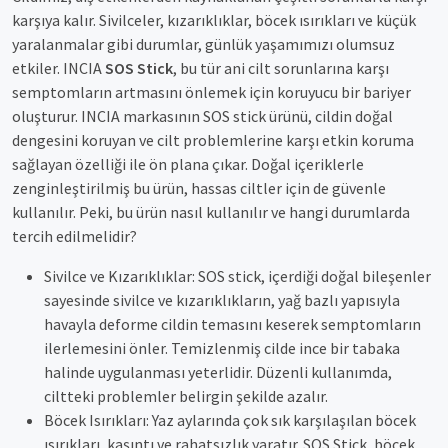
karşıya kalır. Sivilceler, kızarıklıklar, böcek ısırıkları ve küçük
yaralanmalar gibi durumlar, günlük yaşamımızı olumsuz
etkiler. INCIA
SOS Stick
, bu tür ani cilt sorunlarına karşı
semptomların artmasını önlemek için koruyucu bir bariyer
oluşturur. INCIA markasının SOS stick ürünü, cildin doğal
dengesini koruyan ve cilt problemlerine karşı etkin koruma
sağlayan özelliği ile ön plana çıkar. Doğal içeriklerle
zenginleştirilmiş bu ürün, hassas ciltler için de güvenle
kullanılır. Peki, bu ürün nasıl kullanılır ve hangi durumlarda
tercih edilmelidir?
Sivilce ve Kızarıklıklar: SOS stick, içerdiği doğal bileşenler
sayesinde sivilce ve kızarıklıkların, yağ bazlı yapısıyla
havayla deforme cildin temasını keserek semptomların
ilerlemesini önler. Temizlenmiş cilde ince bir tabaka
halinde uygulanması yeterlidir. Düzenli kullanımda,
ciltteki problemler belirgin şekilde azalır.
Böcek Isırıkları: Yaz aylarında çok sık karşılaşılan böcek
ısırıkları, kaşıntı ve rahatsızlık yaratır. SOS Stick, böcek