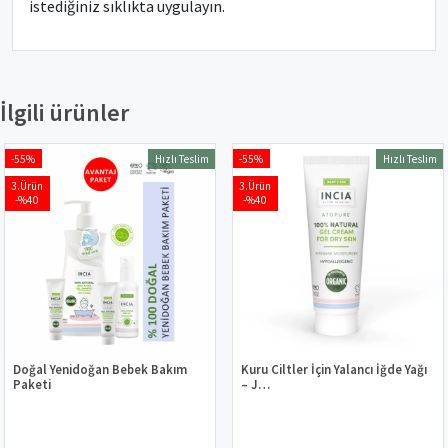
istediğiniz sıklıkta uygulayın.
İlgili ürünler
-55%
-55%
Hızlı Teslim
Hızlı Teslim
3.Ürün
3.Ürün
-%40
-%40
Doğal Yenidoğan Bebek Bakım
Kuru Ciltler İçin Yalancı İğde Yağı
Paketi
– J…