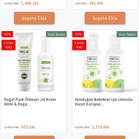
1,440.21
₺
342.90
₺
3,200.46
₺
762.00
₺
Sepete Ekle
Sepete Ekle
-55%
-55%
Hızlı Teslim
Hızlı Teslim
3.Ürün
3.Ürün
-%40
-%40
Doğal Pişik Önleyici Jel Krem
Yenidoğan Bebekler İçin Limonlu
60ml & Doğa…
Vücut Koruyuc…
672.18
₺
1,273.80
₺
1,493.74
₺
2,830.68
₺