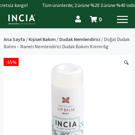
etsiz kargo!
Tüm ürünlerde; 2.ürüne %20 3.ürüne %40 indirim
0
Ana Sayfa
/
Kişisel Bakım
/
Dudak Nemlendirici
/ Doğal Dudak
Balmı – Naneli Nemlendirici Dudak Bakım Kremi 6g
-55%
🔍