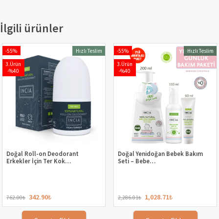
İlgili ürünler
-55%
-55%
Hızlı Teslim
Hızlı Teslim
3.Ürün
3.Ürün
-%40
-%40
Doğal Roll-on Deodorant
Doğal Yenidoğan Bebek Bakım
Erkekler İçin Ter Kok…
Seti – Bebe…
342.90
₺
1,028.71
₺
762.00
₺
2,286.01
₺