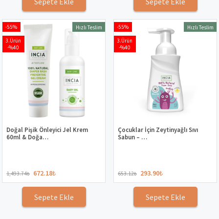
Sepete Ekle
Sepete Ekle
-55%
-55%
Hızlı Teslim
Hızlı Teslim
3.Ürün
3.Ürün
-%40
-%40
Doğal Pişik Önleyici Jel Krem
Çocuklar İçin Zeytinyağlı Sıvı
60ml & Doğa…
Sabun – …
672.18
₺
293.90
₺
1,493.74
₺
653.12
₺
Sepete Ekle
Sepete Ekle