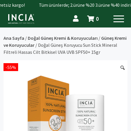
etsiz kargo!
Tüm ürünlerde; 2.ürüne %20 3.ürüne %40 indirim
0
Ana Sayfa
/
Doğal Güneş Kremi & Koruyucuları
/
Güneş Kremi
ve Koruyucular
/ Doğal Güneş Koruyucu Sun Stick Mineral
Filtreli Hassas Cilt Bitkisel UVA UVB SPF50+ 15gr
-55%
🔍