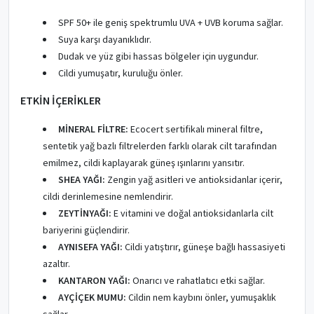
SPF 50+ ile geniş spektrumlu UVA + UVB koruma sağlar.
Suya karşı dayanıklıdır.
Dudak ve yüz gibi hassas bölgeler için uygundur.
Cildi yumuşatır, kuruluğu önler.
ETKİN İÇERİKLER
MİNERAL FİLTRE:
Ecocert sertifikalı mineral filtre,
sentetik yağ bazlı filtrelerden farklı olarak cilt tarafından
emilmez, cildi kaplayarak güneş ışınlarını yansıtır.
SHEA YAĞI:
Zengin yağ asitleri ve antioksidanlar içerir,
cildi derinlemesine nemlendirir.
ZEYTİNYAĞI:
E vitamini ve doğal antioksidanlarla cilt
bariyerini güçlendirir.
AYNISEFA YAĞI:
Cildi yatıştırır, güneşe bağlı hassasiyeti
azaltır.
KANTARON YAĞI:
Onarıcı ve rahatlatıcı etki sağlar.
AYÇİÇEK MUMU:
Cildin nem kaybını önler, yumuşaklık