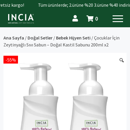
siz kargo!
Tüm ürünlerde; 2.ürüne %20 3.ürüne %40 indirim.
0
Ana Sayfa
/
Doğal Setler
/
Bebek Hijyen Seti
/ Çocuklar İçin
Zeytinyağlı Sıvı Sabun – Doğal Kastil Sabunu 200ml x2
-55%
🔍