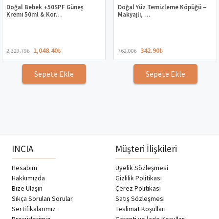
Doğal Bebek +50SPF Güneş
Doğal Yüz Temizleme Köpüğü –
Kremi 50ml & Kor…
Makyajlı, …
1,048.40
₺
342.90
₺
2,329.79
₺
762.00
₺
Sepete Ekle
Sepete Ekle
INCIA
Müşteri İlişkileri
Hesabım
Üyelik Sözleşmesi
Hakkımızda
Gizlilik Politikası
Bize Ulaşın
Çerez Politikası
Sıkça Sorulan Sorular
Satış Sözleşmesi
Sertifikalarımız
Teslimat Koşulları
Broşürlerimiz
Garanti ve İade Koşulları