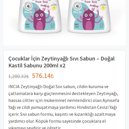
Çocuklar İçin Zeytinyağlı Sıvı Sabun – Doğal
Kastil Sabunu 200ml x2
576.14
₺
1,280.32
₺
INCIA Zeytinyağlı Doğal Sıvı sabun, cildin kuruma ve
çatlamalara karşı güçlenmesini destekleyen Zeytinyağı,
hassas ciltler için mükemmel nemlendirici olan Aynısefa
Yağı ve cildi yumuşatmaya yardımcı Hindistan Cevizi Yağı
içerir. Sıvı sabun formu, kaşıntı ve kızarıklığı azaltmaya
yardımcı olur. Köpük formu sayesinde çocuklara el
yıkamayı sevdirir ve öğretir.