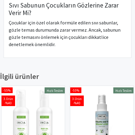
Sıvı Sabunun Çocukların Gözlerine Zarar
Verir Mi?
Çocuklar için özel olarak formüle edilen sıvı sabunlar,
gözle temas durumunda zarar vermez. Ancak, sabunun
gözle temasını önlemek için çocukları dikkatlice
denetlemek önemlidir.
İlgili ürünler
-55%
-55%
Hızlı Teslim
Hızlı Teslim
3.Ürün
3.Ürün
-%40
-%40