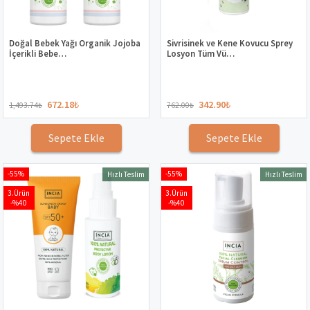
Doğal Bebek Yağı Organik Jojoba
Sivrisinek ve Kene Kovucu Sprey
İçerikli Bebe…
Losyon Tüm Vü…
672.18
₺
342.90
₺
1,493.74
₺
762.00
₺
Sepete Ekle
Sepete Ekle
-55%
-55%
Hızlı Teslim
Hızlı Teslim
3.Ürün
3.Ürün
-%40
-%40