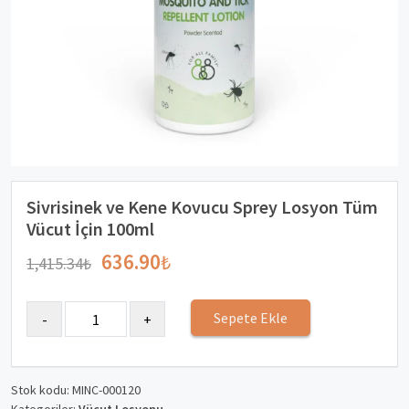
Sivrisinek ve Kene Kovucu Sprey Losyon Tüm
Vücut İçin 100ml
636.90
₺
1,415.34
₺
Sepete Ekle
Stok kodu:
MINC-000120