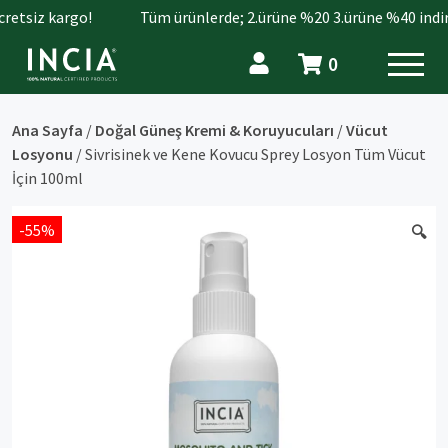
etsiz kargo!
Tüm ürünlerde; 2.ürüne %20 3.ürüne %40 indiri
0
Ana Sayfa
/
Doğal Güneş Kremi & Koruyucuları
/
Vücut
Losyonu
/ Sivrisinek ve Kene Kovucu Sprey Losyon Tüm Vücut
İçin 100ml
-55%
🔍