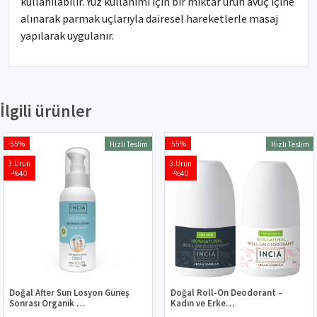
kullanılabilir. Yüz kullanımı için bir miktar ürün avuç içine
alınarak parmak uçlarıyla dairesel hareketlerle masaj
yapılarak uygulanır.
İlgili ürünler
-55%
-55%
Hızlı Teslim
Hızlı Teslim
3.Ürün
3.Ürün
-%40
-%40
Doğal After Sun Losyon Güneş
Doğal Roll-On Deodorant –
Sonrası Organik …
Kadın ve Erke…