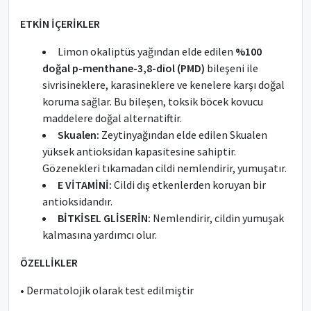
ETKİN İÇERİKLER
Limon okaliptüs yağından elde edilen
%100
doğal p-menthane-3,8-diol (PMD)
bileşeni ile
sivrisineklere, karasineklere ve kenelere karşı doğal
koruma sağlar. Bu bileşen, toksik böcek kovucu
maddelere doğal alternatiftir.
Skualen:
Zeytinyağından elde edilen Skualen
yüksek antioksidan kapasitesine sahiptir.
Gözenekleri tıkamadan cildi nemlendirir, yumuşatır.
E VİTAMİNİ:
Cildi dış etkenlerden koruyan bir
antioksidandır.
BİTKİSEL GLİSERİN:
Nemlendirir, cildin yumuşak
kalmasına yardımcı olur.
ÖZELLİKLER
• Dermatolojik olarak test edilmiştir