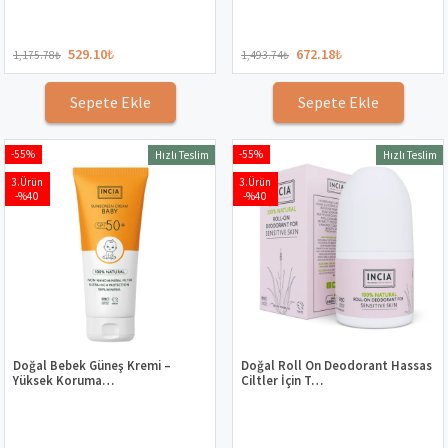
529.10
₺
672.18
₺
1,175.78
₺
1,493.74
₺
Sepete Ekle
Sepete Ekle
-55%
-55%
Hızlı Teslim
Hızlı Teslim
3.Ürün
3.Ürün
-%40
-%40
Doğal Bebek Güneş Kremi –
Doğal Roll On Deodorant Hassas
Yüksek Koruma…
Ciltler İçin T…