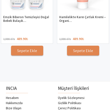
Emzik Biberon Temizleyici Doğal
Hamilelikte Karın Çatlak Kremi –
Bebek Bulaşık…
Organi…
489.90
₺
489.90
₺
1,088.67
₺
1,088.67
₺
Sepete Ekle
Sepete Ekle
INCIA
Müşteri İlişkileri
Hesabım
Üyelik Sözleşmesi
Hakkımızda
Gizlilik Politikası
Bize Ulaşın
Çerez Politikası