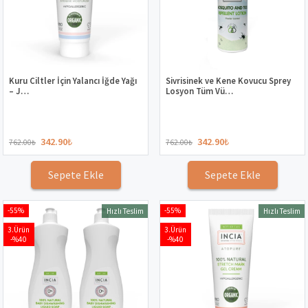
Kuru Ciltler İçin Yalancı İğde Yağı
Sivrisinek ve Kene Kovucu Sprey
– J…
Losyon Tüm Vü…
342.90
₺
342.90
₺
762.00
₺
762.00
₺
Sepete Ekle
Sepete Ekle
-55%
-55%
Hızlı Teslim
Hızlı Teslim
3.Ürün
3.Ürün
-%40
-%40