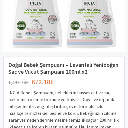
Doğal Bebek Şampuanı – Lavantalı Yenidoğan
Saç ve Vücut Şampuanı 200ml x2
672.18
₺
1,493.74
₺
INCIA Bebek Şampuanı, bebeklerin hassas cilt ve saç
bakımında özenle formüle edilmiştir. Doğal ve organik
bileşenler ile zenginleştirilmiş özel formülü, cildi
nazikçe temizlerken besler ve korur. Bebeğinizin cildine
zarar vermeden derinlemesine temizlik sağlar. 200 ml’lik
iki adet şişe içeren bu set, uzun süreli kullanım imkanı