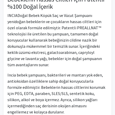
%100 Doğal İçerik
INCIADoğal Bebek Köpük Saç ve Vücut Şampuanı
yenidoğan bebeklerin ve çocukların hassas ciltleri için
özel olarak formüle edilmiştir. Patentli PREALLNAT™
teknolojisi ile üretilen bu şampuan, tamamen doğal
koruyucular kullanarak bebeğinizin cildine nazik bir
dokunuşla mükemmel bir temizlik sunar. İçeriğindeki
keklik üzümü ekstresi, galactoarabinan, capryloyl
glycine ve lavanta yağı, bebekler için doğal şampuanın
tüm avantajlarını sunar.
Incia bebek şampuanı, bakterileri ve mantarı yok eden,
antioksidan özelliklere sahip doğal koruyucularla
formüle edilmiştir. Bebeklerin hassas ciltlerini korumak
için PEG, EDTA, paraben, SLES/SLS, sentetik koku,
silikon, alkol ve boya içermez. Ayrıca, silikon yağları
içermediğinden saç derisinin oksijen almasını
engellemez ve kolayca durulanır.