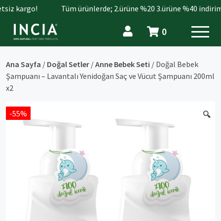
iz kargo!
Tüm ürünlerde; 2.ürüne %20 3.ürüne %40 indirim.
0
Ana Sayfa
/
Doğal Setler
/
Anne Bebek Seti
/ Doğal Bebek
Şampuanı – Lavantalı Yenidoğan Saç ve Vücut Şampuanı 200ml
x2
-55%
🔍