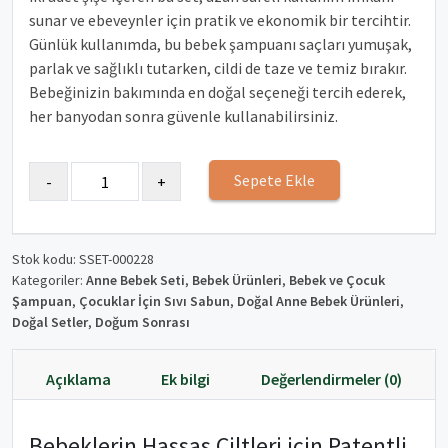
sunar ve ebeveynler için pratik ve ekonomik bir tercihtir.
Günlük kullanımda, bu bebek şampuanı saçları yumuşak,
parlak ve sağlıklı tutarken, cildi de taze ve temiz bırakır.
Bebeğinizin bakımında en doğal seçeneği tercih ederek,
her banyodan sonra güvenle kullanabilirsiniz.
Sepete Ekle
Stok kodu:
SSET-000228
Kategoriler:
Anne Bebek Seti
,
Bebek Ürünleri
,
Bebek ve Çocuk
Şampuan
,
Çocuklar İçin Sıvı Sabun
,
Doğal Anne Bebek Ürünleri
,
Doğal Setler
,
Doğum Sonrası
Açıklama
Ek bilgi
Değerlendirmeler (0)
Bebeklerin Hassas Ciltleri için Patentli