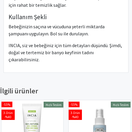
için rahat bir temizlik sağlar.
Kullanım Şekli
Bebeğinizin saçına ve vücuduna yeterli miktarda
şampuanı uygulayın. Bol su ile durulayın.
INCIA, siz ve bebeğiniz için tüm detayları düşündü. Şimdi,
doğal ve tertemiz bir banyo keyfinin tadını
çıkarabilirsiniz.
İlgili ürünler
-55%
-55%
Hızlı Teslim
Hızlı Teslim
3.Ürün
3.Ürün
-%40
-%40